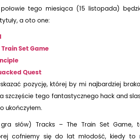
połowie tego miesiąca (15 listopada) będzi
ytuły, a oto one:
I
 Train Set Game
inciple
uacked Quest
skazać pozycję, której by mi najbardziej brak
I. Na szczęście tego fantastycznego hack and s
go ukończyłem.
 gra słów) Tracks – The Train Set Game, t
órej cofniemy się do lat młodość, kiedy to