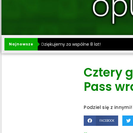
Dziękujemy za wspólne 8 lat!
Najnowsze
Cztery 
Pass wr
Podziel się z innymi!
FACEBOOK