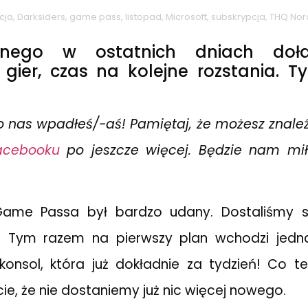
cja
,
Darksiders
,
game pass
,
listopad
,
Microsoft
,
subskrypcja
,
THQ Nor
nego w ostatnich dniach doł
gier, czas na kolejne rozstania. 
o nas wpadłeś/-aś! Pamiętaj, że możesz znale
acebooku
po jeszcze więcej. Będzie nam mi
 Game Passa był bardzo udany. Dostaliśmy 
. Tym razem na pierwszy plan wchodzi jedn
konsol, która już dokładnie za tydzień! Co t
e, że nie dostaniemy już nic więcej nowego.