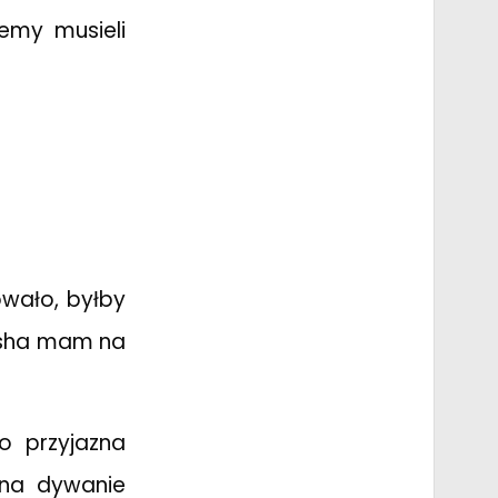
emy musieli
owało, byłby
lasha mam na
o przyjazna
 na dywanie