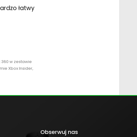
bardzo łatwy
x 360 w zestawie
mie Xbox Insider,
Obserwuj nas