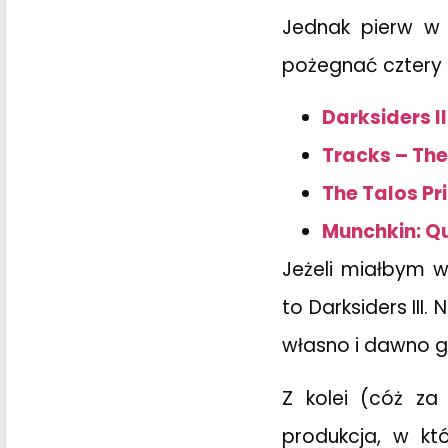
Jednak pierw w 
pożegnać cztery t
Darksiders II
Tracks – The
The Talos Pr
Munchkin: Q
Jeżeli miałbym w
to Darksiders II
własno i dawno 
Z kolei (cóż za
produkcja, w kt