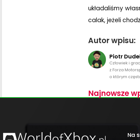
układaliśmy włas
calak, jeżeli chod
Autor wpisu:
Piotr Dude
Człowiek i gra
z Forza Motors
o którym często
Najnowsze wp
Na s