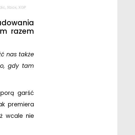
dic
,
Xbox
,
XGP
adowania
Tym razem
źć nas także
ło, gdy tam
sporą garść
ak premiera
eż wcale nie