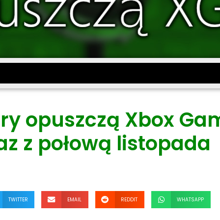
gry opuszczą Xbox Ga
az z połową listopada
TWITTER
EMAIL
REDDIT
WHATSAPP