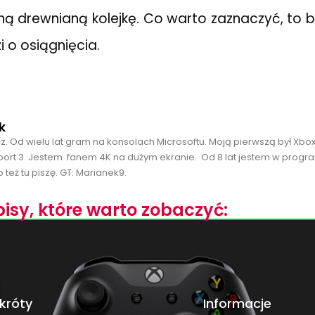
ną drewnianą kolejkę. Co warto zaznaczyć, to 
zi o osiągnięcia.
k
cz. Od wielu lat gram na konsolach Microsoftu. Moją pierwszą był Xbo
port 3. Jestem fanem 4K na dużym ekranie. Od 8 lat jestem w progra
 też tu piszę. GT: Marianek9.
isy, które warto zobaczyć:
króty
Informacje