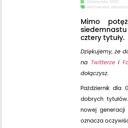
3 listopada, 2020
Abonament
,
aktualzia
Mimo potęż
siedemnastu 
cztery tytuły.
Dziękujemy, że d
na
Twitterze
i
F
dołączysz.
Październik dla
dobrych tytułów
nowej generacji 
oznacza oczywiści