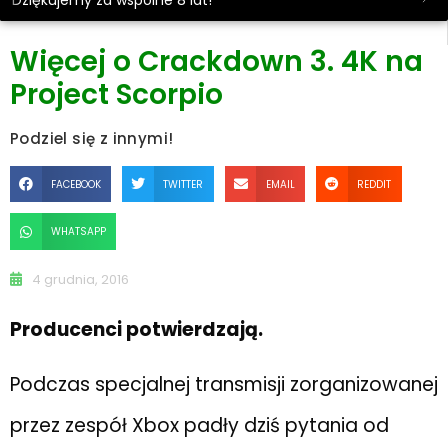
Dziękujemy za wspólne 8 lat!
Więcej o Crackdown 3. 4K na
Project Scorpio
Podziel się z innymi!
FACEBOOK
TWITTER
EMAIL
REDDIT
WHATSAPP
4 grudnia, 2016
Producenci potwierdzają.
Podczas specjalnej transmisji zorganizowanej
przez zespół Xbox padły dziś pytania od