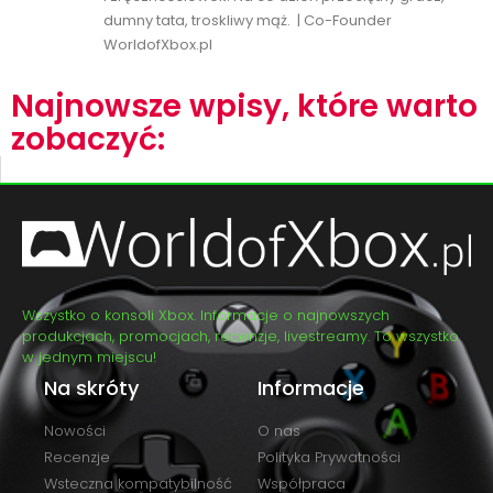
dumny tata, troskliwy mąż. | Co-Founder
WorldofXbox.pl
Najnowsze wpisy, które warto
zobaczyć:
Wszystko o konsoli Xbox. Informacje o najnowszych
produkcjach, promocjach, recenzje, livestreamy. To wszystko
w jednym miejscu!
Na skróty
Informacje
Nowości
O nas
Recenzje
Polityka Prywatności
Wsteczna kompatybilność
Współpraca