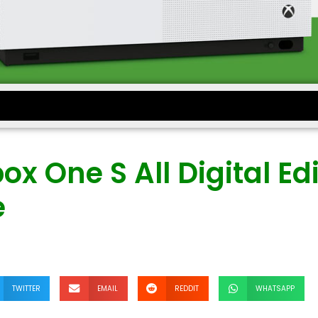
x One S All Digital Ed
e
TWITTER
EMAIL
REDDIT
WHATSAPP