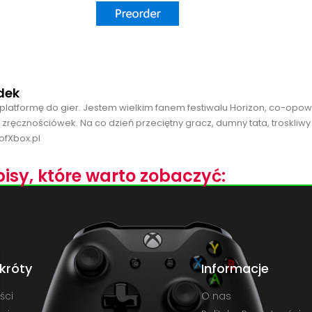
dek
platformę do gier. Jestem wielkim fanem festiwalu Horizon, co-opo
 zręcznościówek. Na co dzień przeciętny gracz, dumny tata, troskliwy
ofXbox.pl
isy, które warto zobaczyć:
króty
Informacje
ści
O nas