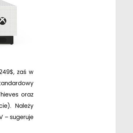
 249$, zaś w
 standardowy
hieves oraz
e). Należy
V – sugeruje