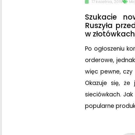
17 kwietnia, 2019
Mi
Szukacie no
Ruszyła prze
w złotówkach
Po ogłoszeniu kon
orderowe, jednak 
więc pewne, czy
Okazuje się, że 
sieciówkach. Jak
popularne produkcj