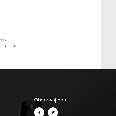
wych
 mąż. | Co-
Obserwuj nas