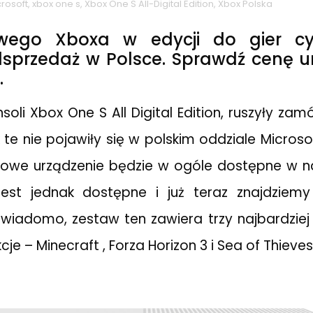
crosoft
,
xbox one s
,
Xbox One S All-Digital Edition
,
Xbox Polska
wego Xboxa w edycji do gier cy
dsprzedaż w Polsce. Sprawdź cenę u
.
soli Xbox One S All Digital Edition, ruszyły za
te nie pojawiły się w polskim oddziale Microsof
 owe urządzenie będzie w ogóle dostępne w na
jest jednak dostępne i już teraz znajdziemy
 wiadomo, zestaw ten zawiera trzy najbardziej 
e – Minecraft , Forza Horizon 3 i Sea of ​​Thieves