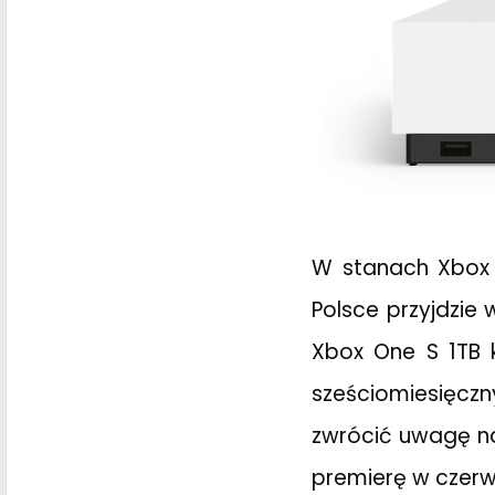
W stanach Xbox O
Polsce przyjdzie
Xbox One S 1TB 
sześciomiesięc
zwrócić uwagę na
premierę w czerw