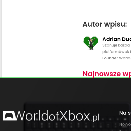
Autor wpisu:
Adrian Du
Szanuję każdą 
platformówek i
Founder World
Najnowsze wp
Na s
Nowo