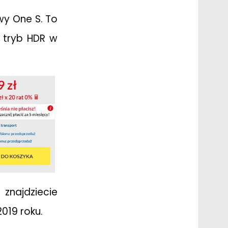
wy One S. To
a tryb HDR w
znajdziecie
019 roku.