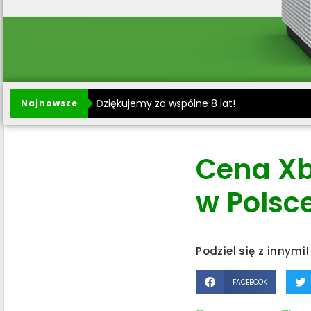
Dziękujemy za wspólne 8 lat!
Najnowsze
Cena Xbo
w Polsc
Podziel się z innymi!
FACEBOOK