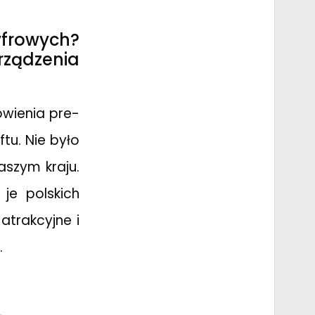
frowych?
rządzenia
mówienia pre-
tu. Nie było
szym kraju.
 je polskich
atrakcyjne i
.