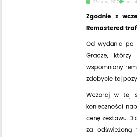
28 lipca, 2017
call o
Zgodnie z wcze
Remastered traf
Od wydania po r
Gracze, którzy 
wspomniany rema
zdobycie tej pozy
Wczoraj w tej 
konieczności nab
cenę zestawu. Dla
za odświeżoną 