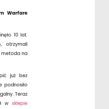
rn Warfare
ęło 10 lat.
, otrzymali
a metoda na
ić już bez
ie podnosiło
ągalny. Teraz
 zł w
sklepie