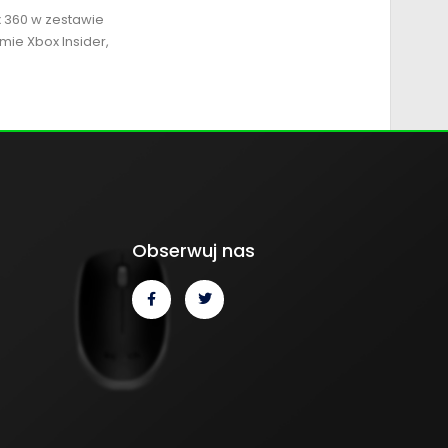
x 360 w zestawie
mie Xbox Insider,
Obserwuj nas