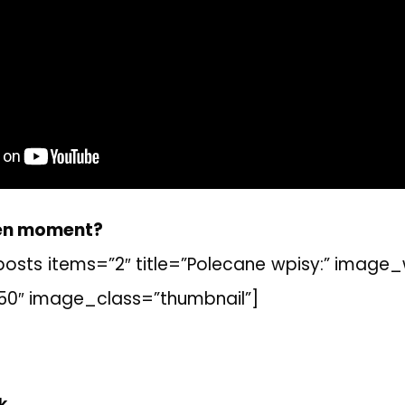
ten moment?
_posts items=”2″ title=”Polecane wpisy:” image
50″ image_class=”thumbnail”]
k