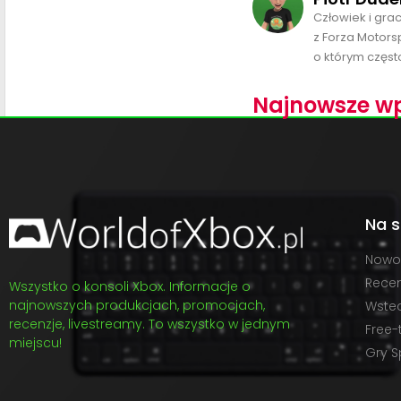
Człowiek i gra
z Forza Motors
o którym często
Najnowsze wp
Na s
Nowo
Recen
Wszystko o konsoli Xbox. Informacje o
najnowszych produkcjach, promocjach,
Wste
recenzje, livestreamy. To wszystko w jednym
Free-
miejscu!
Gry S