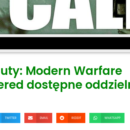
 Duty: Modern Warfare
red dostępne oddziel
TWITTER
EMAIL
REDDIT
WHATSAPP