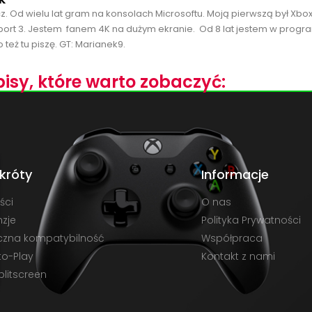
cz. Od wielu lat gram na konsolach Microsoftu. Moją pierwszą był Xbo
port 3. Jestem fanem 4K na dużym ekranie. Od 8 lat jestem w progra
 też tu piszę. GT: Marianek9.
isy, które warto zobaczyć:
króty
Informacje
ści
O nas
zje
Polityka Prywatności
czna kompatybilność
Współpraca
to-Play
Kontakt z nami
plitscreen