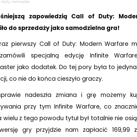
f duty
,
remaster
śniejszą zapowiedzią Call of Duty: Mode
iło do sprzedaży jako samodzielna gra!
az pierwszy Call of Duty: Modern Warfare min
zamówili specjalną edycję Infinite Warfare
ster jako dodatek. Do tej pory była to jedyn
cji, co nie do końca cieszyło graczy.
sprawie nadeszła zmiana i grę możemy kup
ywania przy tym Infinite Warfare, co znaczn
 wielu z tego powodu tytuł był totalnie nie osi
wersję gry przyjdzie nam zapłacić 169,99