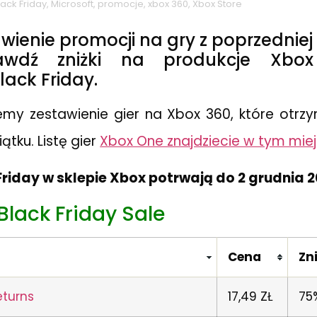
lack Friday
,
Microsoft
,
promocje
,
xbox 360
,
Xbox Store
wienie promocji na gry z poprzedniej
rawdź zniżki na produkcje Xb
ack Friday.
emy zestawienie gier na Xbox 360, które otrzym
ątku. Listę gier
Xbox One znajdziecie w tym miej
riday w sklepie Xbox potrwają do 2 grudnia 2
Black Friday Sale
Cena
Zn
eturns
17,49 ZŁ
75