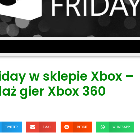
iday w sklepie Xbox –
aż gier Xbox 360
TWITTER
EMAIL
REDDIT
WHATSAPP