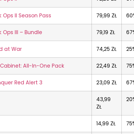
ck Ops II Season Pass
79,99 ZŁ
60
k Ops III – Bundle
79,19 ZŁ
67
ld at War
74,25 ZŁ
25
abinet: All-In-One Pack
22,49 ZŁ
75
uer Red Alert 3
23,09 ZŁ
67
43,99
20
ZŁ
14,99 ZŁ
75