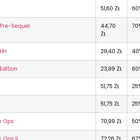
51,60 ZŁ
60
 Pre-Sequel
44,70
70
ZŁ
 HH
29,40 ZŁ
40
Edition
23,99 ZŁ
60
51,75 ZŁ
25
51,75 ZŁ
25
ck Ops
70,99 ZŁ
50
k Ops II
72,26 ZŁ
67