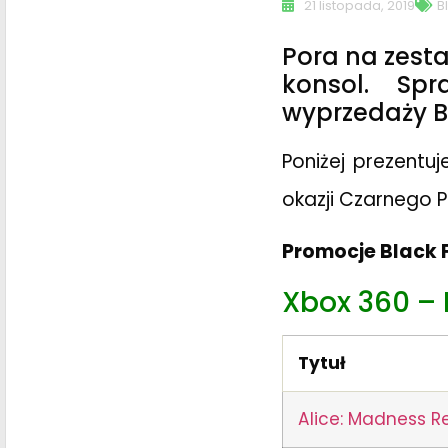
21 listopada, 2019
B
Pora na zesta
konsol. Sp
wyprzedaży Bl
Poniżej prezentuj
okazji Czarnego Pi
Promocje Black F
Xbox 360 – 
Tytuł
Alice: Madness R