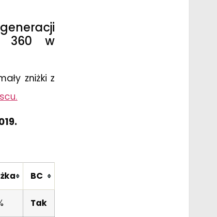
 generacji
ox 360 w
ały zniżki z
scu.
019.
iżka
BC
%
Tak