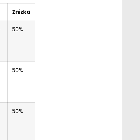
a
Zniżka
9
50%
50%
0
50%
0