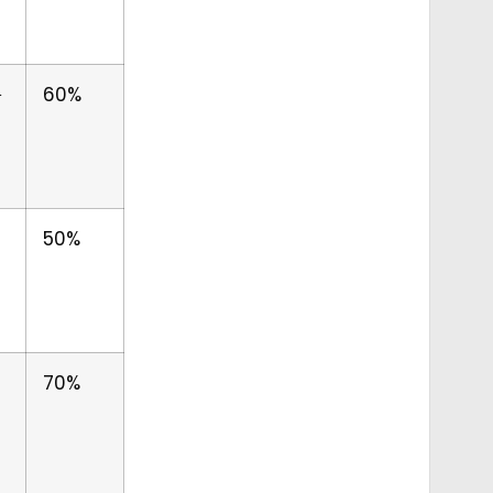
9
60%
50%
70%
0