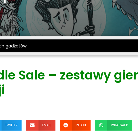
ch gadżetów.
le Sale – zestawy gie
i
TWITTER
EMAIL
REDDIT
WHATSAPP