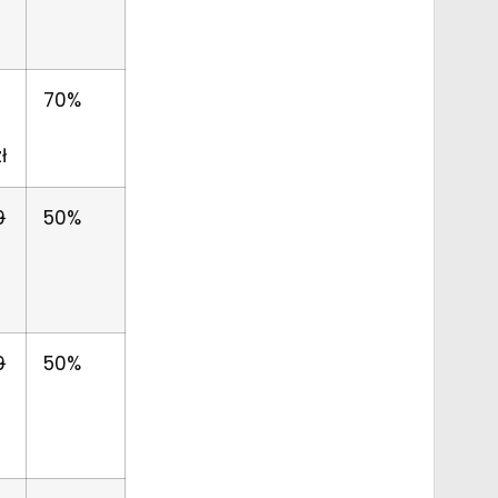
70%
ł
9
50%
9
50%