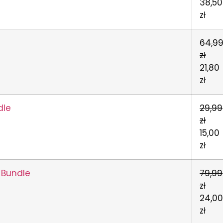
38,50
zł
64,9
zł
21,80
zł
dle
29,99
zł
15,00
zł
 Bundle
79,99
zł
24,0
zł