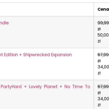
Cen
undle
99,9
zł
50,00
zł
nt Edition + Shipwrecked Expansion
67,99
zł
34,0
zł
: PartyHard + Lovely Planet + No Time To
67,99
zł
34,0
zł