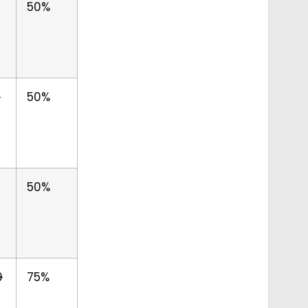
50%
0
9
50%
50%
9
75%