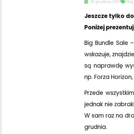
10 grudnia, 2017
Big
Jeszcze tylko do
Poniżej prezentu
Big Bundle Sale
wskazuje, znajdzi
są naprawdę wyso
np. Forza Horizon,
Przede wszystkim
jednak nie zabrakł
W sam raz na dro
grudnia.