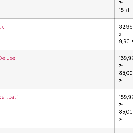
zł
16 zł
ck
32,99
zł
9,90 z
Deluxe
169,9
zł
85,00
zł
e Lost”
169,9
zł
85,00
zł