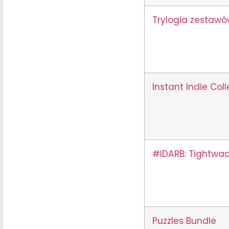
Trylogia zestawó
Instant Indie Coll
#IDARB: Tightwad
Puzzles Bundle