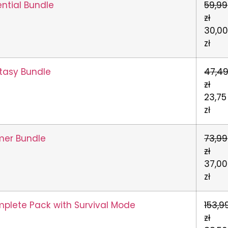
ential Bundle
59,99
zł
30,0
zł
ntasy Bundle
47,4
zł
23,75
zł
mer Bundle
73,99
zł
37,00
zł
plete Pack with Survival Mode
153,9
zł