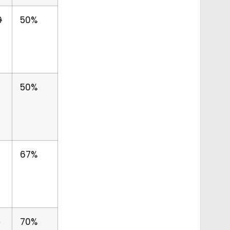
9
50%
50%
0
67%
9
70%