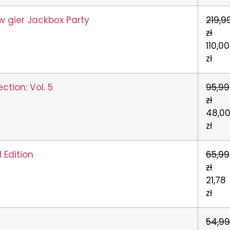
w gier Jackbox Party
219,9
zł
110,00
zł
ection: Vol. 5
95,99
zł
48,0
zł
 Edition
65,99
zł
21,78
zł
54,9