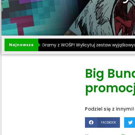
Gramy z WOŚP! Wylicytuj zestaw wyjątkowy
Najnowsze
Big Bund
promocj
Podziel się z innymi!
FACEBOOK