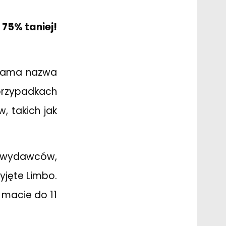
 75% taniej!
 sama nazwa
 przypadkach
, takich jak
ch wydawców,
zyjęte Limbo.
 macie do 11