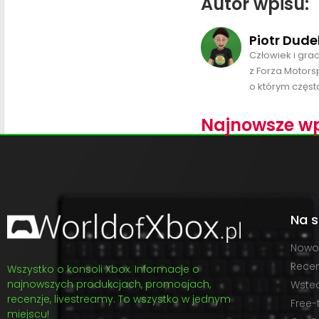
Autor wpisu:
Piotr Dude
Człowiek i gra
z Forza Motors
o którym często
Najnowsze wp
Na s
Nowo
Recen
Wszystko o konsoli Xbox. Informacje o
najnowszych produkcjach, promocjach,
Wste
recenzje, livestreamy. To wszystko w jednym
Free-
miejscu!