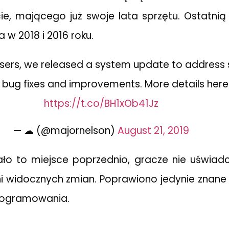
ie, mającego już swoje lata sprzętu. Ostatnią 
 w 2018 i 2016 roku.
sers, we released a system update to addres
 bug fixes and improvements. More details here
https://t.co/BH1xOb41Jz
— ☁ (@majornelson)
August 21, 2019
ało to miejsce poprzednio, gracze nie uświa
i widocznych zmian. Poprawiono jedynie znane i
programowania.