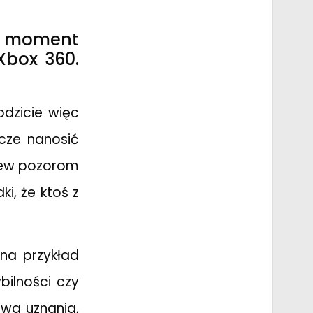
da moment
Xbox 360.
odzicie więc
cze nanosić
brew pozorom
i, że ktoś z
na przykład
bilności czy
owa uznania,