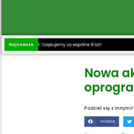
Dziękujemy za wspólne 8 lat!
Najnowsze
Nowa ak
oprogra
Podziel się z innymi!
FACEBOOK