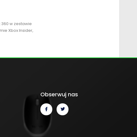
x 360 w zestawie
mie Xbox Insider,
Obserwuj nas