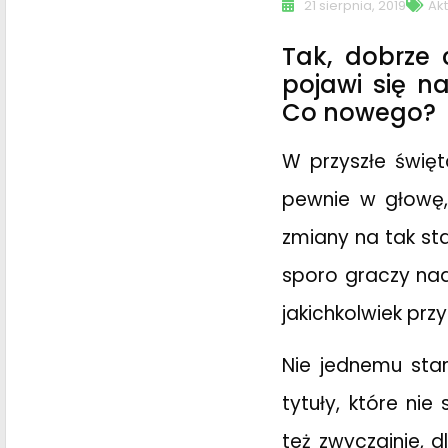
21 sierpnia, 2019
Akt
Tak, dobrze 
pojawi się n
Co nowego?
W przyszłe święt
pewnie w głowę,
zmiany na tak st
sporo graczy nada
jakichkolwiek przy
Nie jednemu sta
tytuły, które ni
też zwyczajnie, d