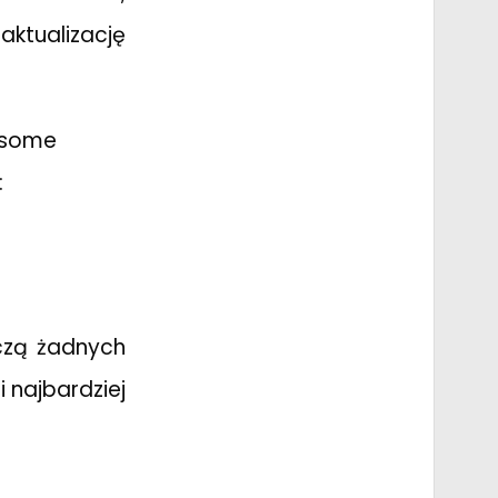
aktualizację
s some
:
dczą żadnych
 najbardziej