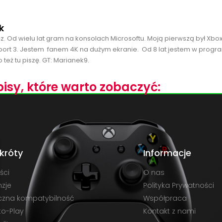
k
cz. Od wielu lat gram na konsolach Microsoftu. Moją pierwszą był Xbo
port 3. Jestem fanem 4K na dużym ekranie. Od 8 lat jestem w progra
 też tu piszę. GT: Marianek9.
isy, które warto zobaczyć:
króty
Informacje
ści
O nas
zje
Polityka Prywatności
czna kompatybilność
Współpraca
to-Play
Kontakt z nami