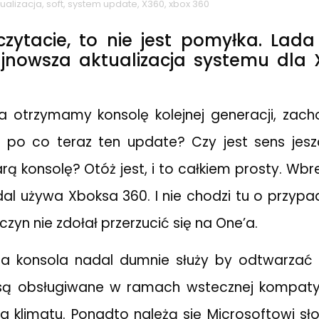
ualizacja
,
soft
,
system update
,
X360
,
xbox 360
czytacie, to nie jest pomyłka. La
ajnowsza aktualizacja systemu dla 
a otrzymamy konsolę kolejnej generacji, zach
 po co teraz ten update? Czy jest sens jesz
arą konsolę? Otóż jest, i to całkiem prosty. W
l używa Xboksa 360. I nie chodzi tu o przypadk
czyn nie zdołał przerzucić się na One’a.
ra konsola nadal dumnie służy by odtwarzać 
e są obsługiwane w ramach wstecznej kompaty
la klimatu. Ponadto należą się Microsoftowi sł