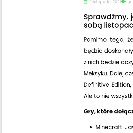
1 listopada, 2021
ga
Sprawdźmy, j
sobą listopad
Pomimo tego, że
będzie doskonał
z nich będzie ocz
Meksyku. Dalej c
Definitive Editio
Ale to nie wszyst
Gry, które dołąc
Minecraft: Ja