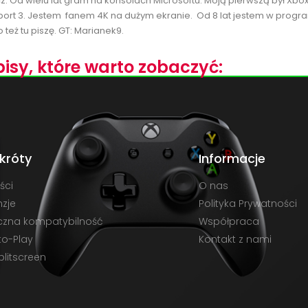
cz. Od wielu lat gram na konsolach Microsoftu. Moją pierwszą był Xbo
port 3. Jestem fanem 4K na dużym ekranie. Od 8 lat jestem w progra
 też tu piszę. GT: Marianek9.
isy, które warto zobaczyć:
króty
Informacje
ści
O nas
zje
Polityka Prywatności
czna kompatybilność
Współpraca
to-Play
Kontakt z nami
plitscreen