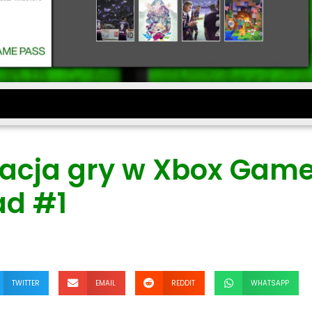
zacja gry w Xbox Gam
ad #1
TWITTER
EMAIL
REDDIT
WHATSAPP