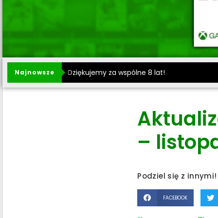
Dziękujemy za wspólne 8 lat!
Najnowsze
Aktuali
– listop
Podziel się z innymi!
FACEBOOK