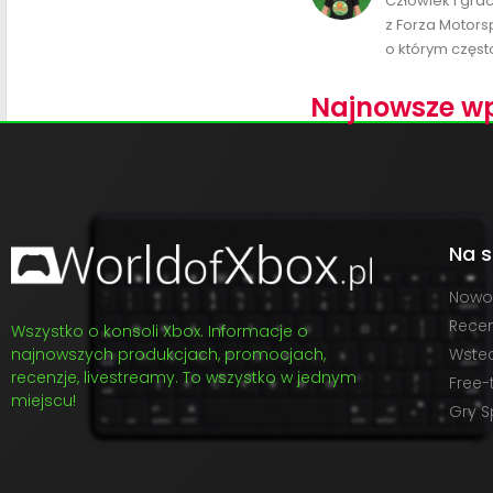
Człowiek i gra
z Forza Motors
o którym często
Najnowsze wp
Na s
Nowo
Recen
Wszystko o konsoli Xbox. Informacje o
najnowszych produkcjach, promocjach,
Wste
recenzje, livestreamy. To wszystko w jednym
Free-
miejscu!
Gry S