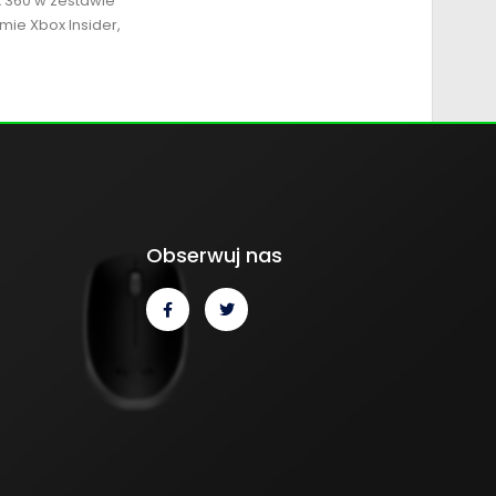
x 360 w zestawie
mie Xbox Insider,
Obserwuj nas