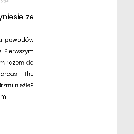
,
XGP
niesie ze
lku powodów
. Pierwszym
tym razem do
ndreas – The
Brzmi nieźle?
ami.