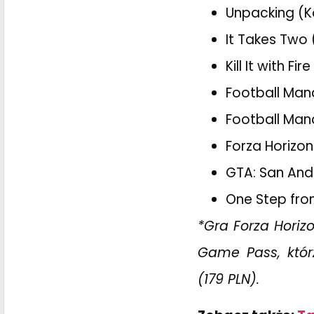
Unpacking (K
It Takes Two 
Kill It with F
Football Man
Football Mana
Forza Horizon
GTA: San Andr
One Step from
*Gra Forza Horiz
Game Pass, któ
(179 PLN).