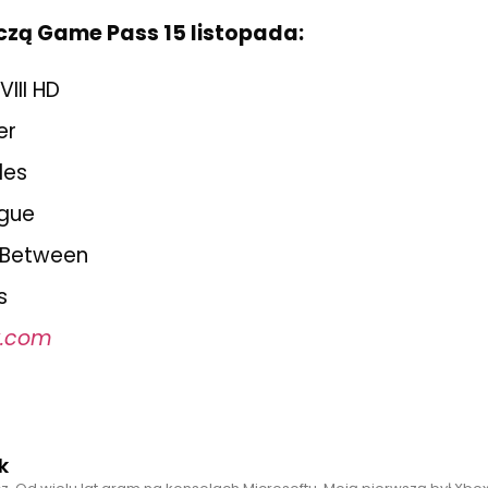
czą Game Pass 15 listopada:
VIII HD
er
des
ogue
 Between
s
x.com
k