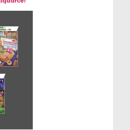
glądarce!