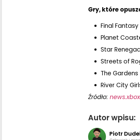
Gry, które opusz
Final Fantasy 
Planet Coast
Star Renega
Streets of R
The Gardens
River City Girl
Źródło:
news.xbo
Autor wpisu:
Piotr Dude