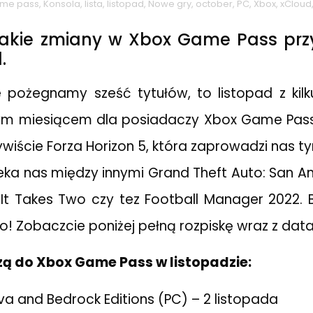
me pass
,
Konsola
,
lista
,
listopad
,
Nowe gry
,
october
,
PC
,
Xbox
,
xCloud
akie zmiany w Xbox Game Pass przy
.
 pożegnamy sześć tytułów, to listopad z ki
ym miesiącem dla posiadaczy Xbox Game Pass
ywiście Forza Horizon 5, która zaprowadzi nas 
zeka nas między innymi Grand Theft Auto: San A
n, It Takes Two czy tez Football Manager 2022. 
ko! Zobaczcie poniżej pełną rozpiskę wraz z dat
zą do Xbox Game Pass w listopadzie:
va and Bedrock Editions (PC) – 2 listopada