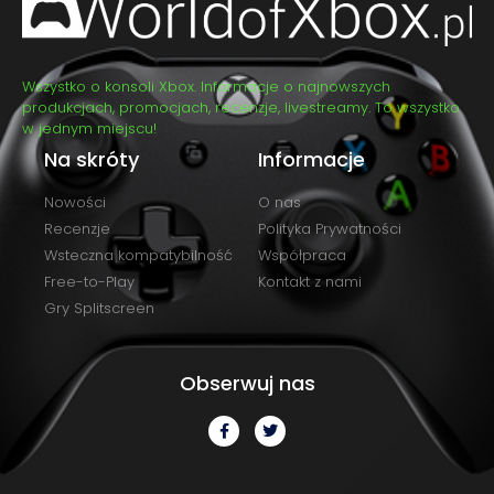
Wszystko o konsoli Xbox. Informacje o najnowszych
produkcjach, promocjach, recenzje, livestreamy. To wszystko
w jednym miejscu!
Na skróty
Informacje
Nowości
O nas
Recenzje
Polityka Prywatności
Wsteczna kompatybilność
Współpraca
Free-to-Play
Kontakt z nami
Gry Splitscreen
Obserwuj nas