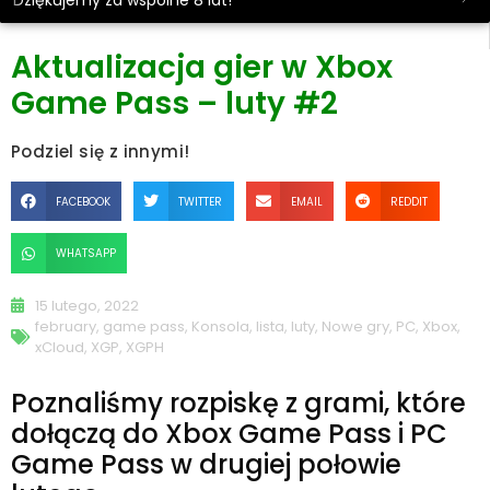
Dziękujemy za wspólne 8 lat!
Aktualizacja gier w Xbox
Game Pass – luty #2
Podziel się z innymi!
FACEBOOK
TWITTER
EMAIL
REDDIT
WHATSAPP
15 lutego, 2022
february
,
game pass
,
Konsola
,
lista
,
luty
,
Nowe gry
,
PC
,
Xbox
,
xCloud
,
XGP
,
XGPH
Poznaliśmy rozpiskę z grami, które
dołączą do Xbox Game Pass i PC
Game Pass w drugiej połowie