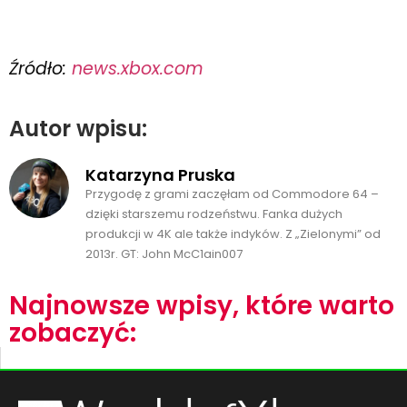
Źródło:
news.xbox.com
Autor wpisu:
Katarzyna Pruska
Przygodę z grami zaczęłam od Commodore 64 –
dzięki starszemu rodzeństwu. Fanka dużych
produkcji w 4K ale także indyków. Z „Zielonymi” od
2013r. GT: John McC1ain007
Najnowsze wpisy, które warto
zobaczyć: