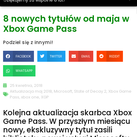
Dziękujemy za wspólne 8 lat!
8 nowych tytułów od maja w
Xbox Game Pass
Podziel się z innymi!
FACEBOOK
TWITTER
EMAIL
REDDIT
WHATSAPP
25 kwietnia, 2018
Aktualizacja maj 2018
,
Microsoft
,
State of Decay 2
,
Xbox Game
Pass
,
xbox one
,
XGP
Kolejna aktualizacja skarbca Xbox
Game Pass. W przyszłym miesiącu
nowy, ekskluzywny tytuł zasili