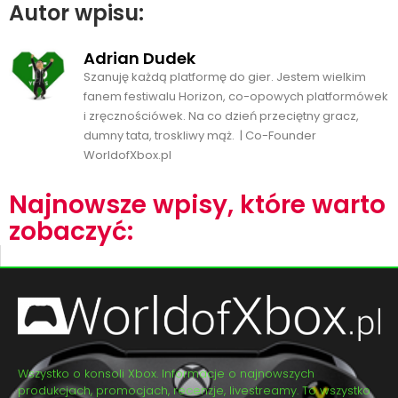
Autor wpisu:
Adrian Dudek
Szanuję każdą platformę do gier. Jestem wielkim
fanem festiwalu Horizon, co-opowych platformówek
i zręcznościówek. Na co dzień przeciętny gracz,
dumny tata, troskliwy mąż. | Co-Founder
WorldofXbox.pl
Najnowsze wpisy, które warto
zobaczyć:
Wszystko o konsoli Xbox. Informacje o najnowszych
produkcjach, promocjach, recenzje, livestreamy. To wszystko