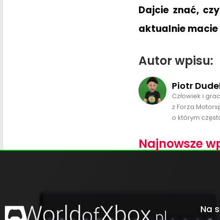
Dajcie znać, cz
aktualnie maci
Autor wpisu:
Piotr Dude
Człowiek i gra
z Forza Motors
o którym często
Najnowsze wp
Na s