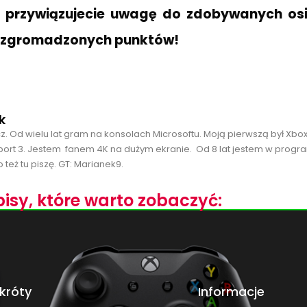
y przywiązujecie uwagę do zdobywanych osią
e zgromadzonych punktów!
k
cz. Od wielu lat gram na konsolach Microsoftu. Moją pierwszą był Xbo
port 3. Jestem fanem 4K na dużym ekranie. Od 8 lat jestem w progra
 też tu piszę. GT: Marianek9.
isy, które warto zobaczyć:
króty
Informacje