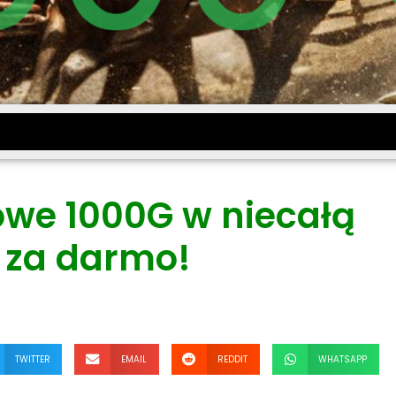
we 1000G w niecałą
 za darmo!
TWITTER
EMAIL
REDDIT
WHATSAPP