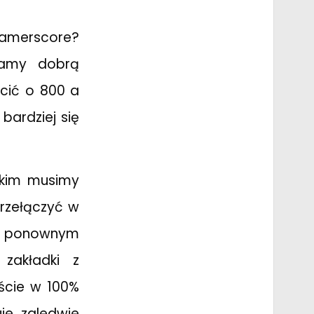
amerscore?
mamy dobrą
cić
o 800 a
bardziej się
tkim musimy
rzełączyć w
po ponownym
zakładki z
iście w 100%
je zaledwie