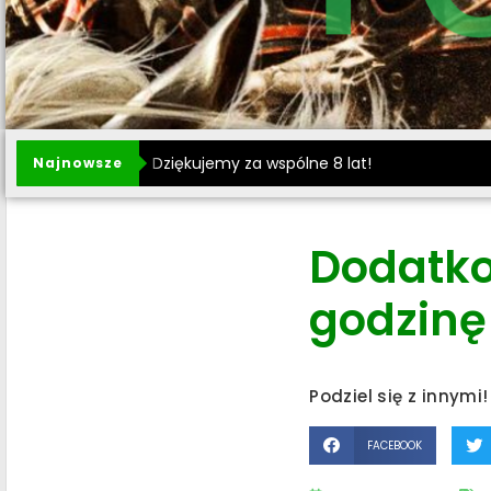
Dziękujemy za wspólne 8 lat!
Najnowsze
Dodatko
godzinę
Podziel się z innymi!
FACEBOOK