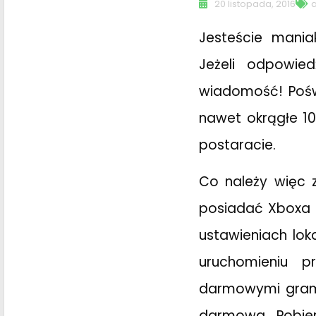
20 listopada, 2016
Jesteście mani
Jeżeli odpowie
wiadomość! Pośw
nawet okrągłe 10
postaracie.
Co należy więc 
posiadać Xboxa 
ustawieniach lo
uruchomieniu p
darmowymi grami 
darmowa. Pobier