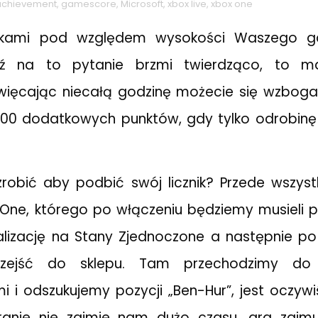
achievement
,
gamescore
,
Microsoft
,
xbox live
,
xbox one
akami pod względem wysokości Waszego g
dź na to pytanie brzmi twierdząco, to 
ięcając niecałą godzinę możecie się wzboga
00 dodatkowych punktów, gdy tylko odrobinę 
zrobić aby podbić swój licznik? Przede wszys
One, którego po włączeniu będziemy musieli p
kalizację na Stany Zjednoczone a następnie 
rzejść do sklepu. Tam przechodzimy do 
i odszukujemy pozycji „Ben-Hur”, jest oczyw
anie nie zajmie nam dużo czasu, gra zajmu