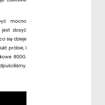
 być mocno
 jest dosyć
o się dzieje
kt próbie, i
tkowe 800G.
dpuściliśmy.