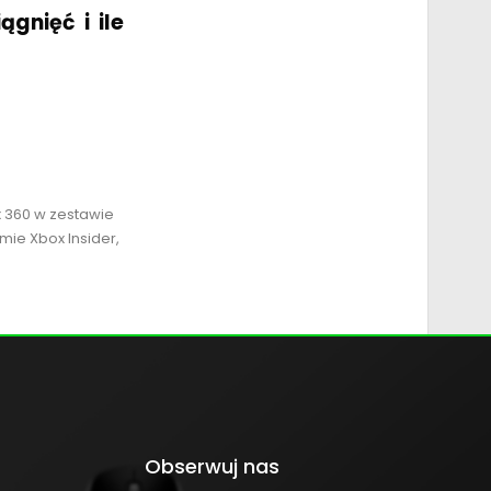
gnięć i ile
x 360 w zestawie
mie Xbox Insider,
Obserwuj nas