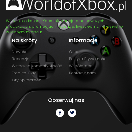
Wszystko o konsoli Xbox. Informacje o najnowszych
produkcjach, promocjach, recenzje, livestreamy. To wszystko
w jednym miejscu!
Na skróty
Informacje
Nowości
O nas
Recenzje
Polityka Prywatności
Wsteczna kompatybilność
Współpraca
Free-to-Play
Kontakt z nami
Gry Splitscreen
Obserwuj nas