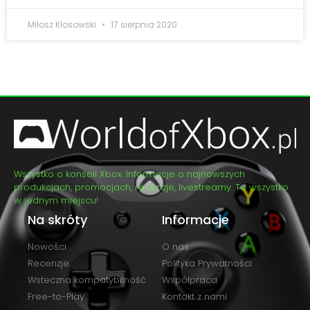
Miłosz Kłosowski
17 sierpnia 2020
Wszystko o konsoli Xbox. Informacje o najnowszych
produkcjach, promocjach, recenzje, livestreamy. To wszystko
w jednym miejscu!
Na skróty
Informacje
Nowości
O nas
Recenzje
Polityka Prywatności
Wsteczna kompatybilność
Współpraca
Free-to-Play
Kontakt z nami