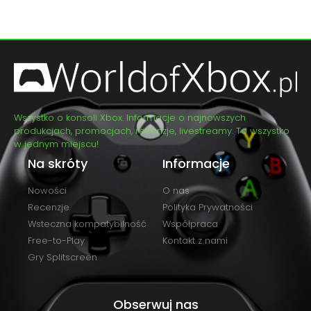
Wszystko o konsoli Xbox. Informacje o najnowszych
produkcjach, promocjach, recenzje, livestreamy. To wszystko
w jednym miejscu!
Na skróty
Informacje
Nowości
O nas
Recenzje
Polityka Prywatności
Wsteczna kompatybilność
Współpraca
Free-to-Play
Kontakt z nami
Gry Splitscreen
Obserwuj nas