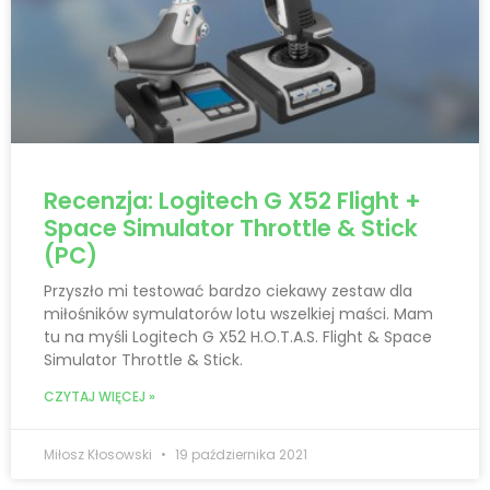
Recenzja: Logitech G X52 Flight +
Space Simulator Throttle & Stick
(PC)
Przyszło mi testować bardzo ciekawy zestaw dla
miłośników symulatorów lotu wszelkiej maści. Mam
tu na myśli Logitech G X52 H.O.T.A.S. Flight & Space
Simulator Throttle & Stick.
CZYTAJ WIĘCEJ »
Miłosz Kłosowski
19 października 2021