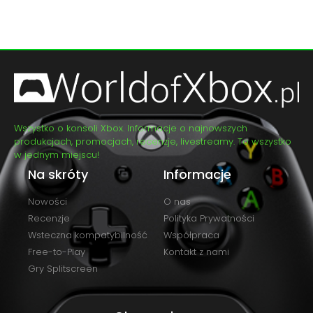
Wszystko o konsoli Xbox. Informacje o najnowszych
produkcjach, promocjach, recenzje, livestreamy. To wszystko
w jednym miejscu!
Na skróty
Informacje
Nowości
O nas
Recenzje
Polityka Prywatności
Wsteczna kompatybilność
Współpraca
Free-to-Play
Kontakt z nami
Gry Splitscreen