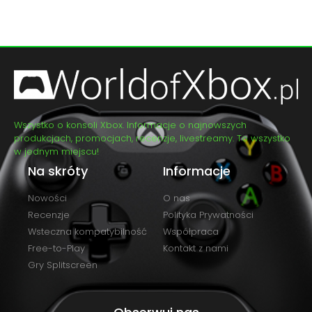
Wszystko o konsoli Xbox. Informacje o najnowszych
produkcjach, promocjach, recenzje, livestreamy. To wszystko
w jednym miejscu!
Na skróty
Informacje
Nowości
O nas
Recenzje
Polityka Prywatności
Wsteczna kompatybilność
Współpraca
Free-to-Play
Kontakt z nami
Gry Splitscreen