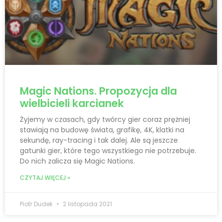
Magic Nations. Propozycja dla
wielbicieli karcianek
Żyjemy w czasach, gdy twórcy gier coraz prężniej
stawiają na budowę świata, grafikę, 4K, klatki na
sekundę, ray-tracing i tak dalej. Ale są jeszcze
gatunki gier, które tego wszystkiego nie potrzebuje.
Do nich zalicza się Magic Nations.
CZYTAJ WIĘCEJ »
Piotr Dudek
2 listopada 2021