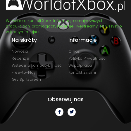
Wszystko o konsoli Xbox. Informacje o najnowszych
produkcjach, promocjach, recenzje, livestreamy. To wszystko
w jednym miejscu!
Na skróty
Informacje
Nowości
O nas
Recenzje
Polityka Prywatności
Wsteczna kompatybilność
Współpraca
Free-to-Play
Kontakt z nami
Gry Splitscreen
Obserwuj nas