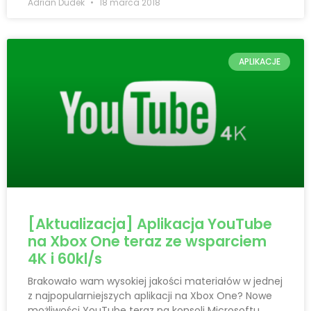
Adrian Dudek
18 marca 2018
APLIKACJE
[Aktualizacja] Aplikacja YouTube
na Xbox One teraz ze wsparciem
4K i 60kl/s
Brakowało wam wysokiej jakości materiałów w jednej
z najpopularniejszych aplikacji na Xbox One? Nowe
możliwości YouTube teraz na konsoli Microsoftu.