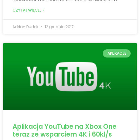
CZYTAJ WIĘCEJ »
Adrian Dudek
12 grudnia 2017
APLIKACJE
Aplikacja YouTube na Xbox One
teraz ze wsparciem 4K i 60kl/s