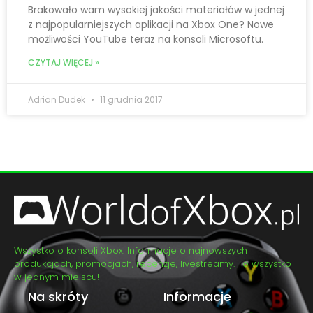
Brakowało wam wysokiej jakości materiałów w jednej
z najpopularniejszych aplikacji na Xbox One? Nowe
możliwości YouTube teraz na konsoli Microsoftu.
CZYTAJ WIĘCEJ »
Adrian Dudek
11 grudnia 2017
Wszystko o konsoli Xbox. Informacje o najnowszych
produkcjach, promocjach, recenzje, livestreamy. To wszystko
w jednym miejscu!
Na skróty
Informacje