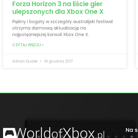
Forza Horizon 3 na liście gier
ulepszonych dla Xbox One X
Piękny i bogaty w szczegóły australijski festiwal
otrzyma darmową aktualizację na
najpotężniejszej konsoli Xbox One X.
CZYTAJ WIĘCEJ »
Adrian Dudek
19 grudnia 2017
Na s