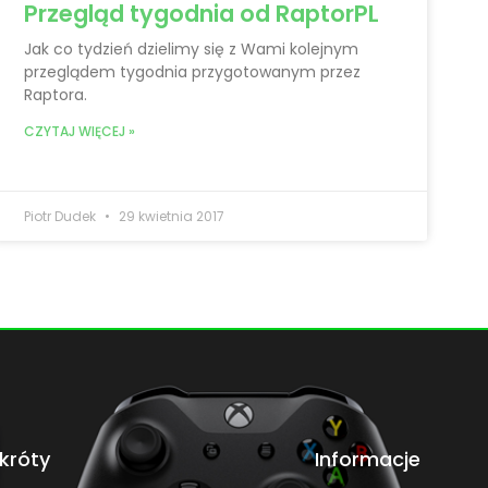
Przegląd tygodnia od RaptorPL
Jak co tydzień dzielimy się z Wami kolejnym
przeglądem tygodnia przygotowanym przez
Raptora.
CZYTAJ WIĘCEJ »
Piotr Dudek
29 kwietnia 2017
króty
Informacje