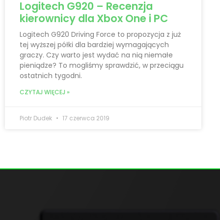
Logitech G920 – Recenzja
kierownicy dla Xbox One i PC
Logitech G920 Driving Force to propozycja z już
tej wyższej półki dla bardziej wymagających
graczy. Czy warto jest wydać na nią niemałe
pieniądze? To mogliśmy sprawdzić, w przeciągu
ostatnich tygodni.
CZYTAJ WIĘCEJ »
Piotr Dudek
17 czerwca 2019