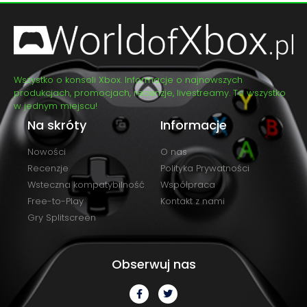
Wszystko o konsoli Xbox. Informacje o najnowszych
produkcjach, promocjach, recenzje, livestreamy. To wszystko
w jednym miejscu!
Na skróty
Informacje
Nowości
O nas
Recenzje
Polityka Prywatności
Wsteczna kompatybilność
Współpraca
Free-to-Play
Kontakt z nami
Gry Splitscreen
Obserwuj nas