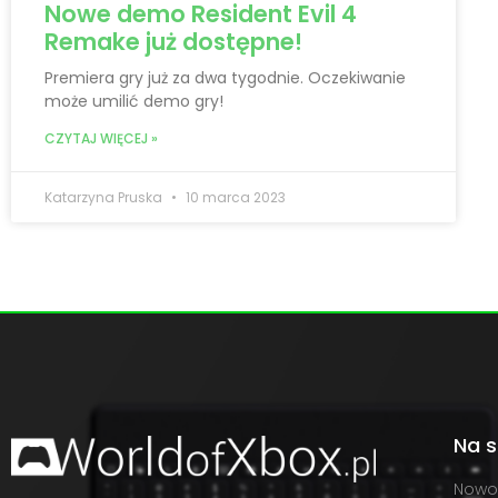
Nowe demo Resident Evil 4
Remake już dostępne!
Premiera gry już za dwa tygodnie. Oczekiwanie
może umilić demo gry!
CZYTAJ WIĘCEJ »
Katarzyna Pruska
10 marca 2023
Na s
Nowo