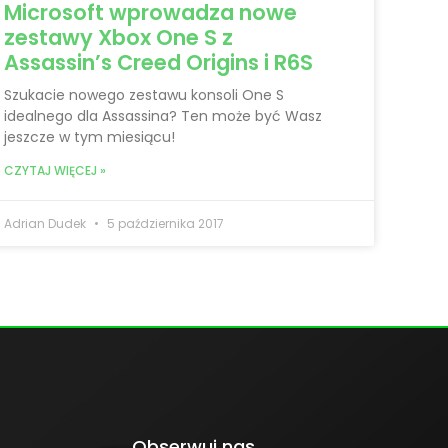
Microsoft wprowadza nowe
zestawy Xbox One S z
Assassin’s Creed Origins i R6S
Szukacie nowego zestawu konsoli One S
idealnego dla Assassina? Ten może być Wasz
jeszcze w tym miesiącu!
CZYTAJ WIĘCEJ »
Adrian Dudek
5 października 2017
Obserwuj nas