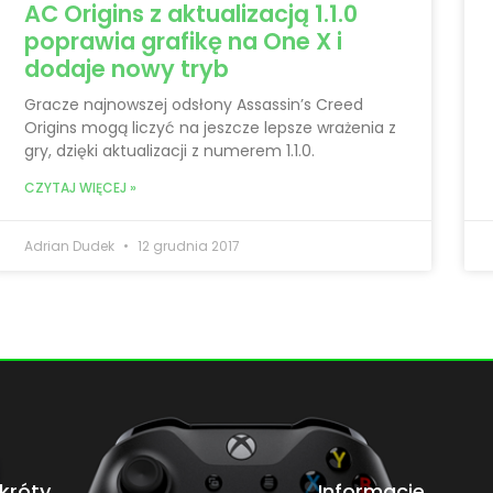
AC Origins z aktualizacją 1.1.0
poprawia grafikę na One X i
dodaje nowy tryb
Gracze najnowszej odsłony Assassin’s Creed
Origins mogą liczyć na jeszcze lepsze wrażenia z
gry, dzięki aktualizacji z numerem 1.1.0.
CZYTAJ WIĘCEJ »
Adrian Dudek
12 grudnia 2017
króty
Informacje