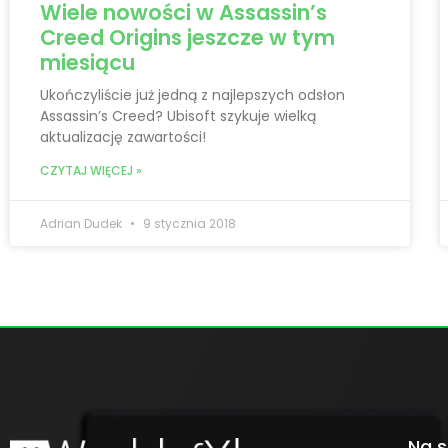
Wiele nowości w Assassin’s
Creed Origins jeszcze w tym
miesiącu
Ukończyliście już jedną z najlepszych odsłon
Assassin’s Creed? Ubisoft szykuje wielką
aktualizację zawartości!
CZYTAJ WIĘCEJ »
Adrian Dudek
9 stycznia 2018
Na s