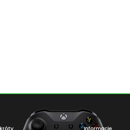
króty
Informacje