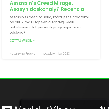
Assassin’s Creed Mirage.
Asasyn doskonały? Recenzja
Assassin’s Creed to seria, która jest z graczami
od 2007 roku i zapewnia zabawę wielu
pokoleniom. Jak prezentuje się najnowsza
odsłona?
CZYTAJ WIĘCEJ »
Katarzyna Pruska
4 października 2023
Na s