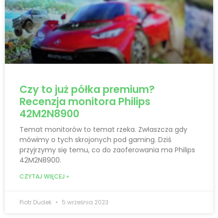
Czy to już półka premium?
Recenzja monitora Philips
42M2N8900
Temat monitorów to temat rzeka. Zwłaszcza gdy
mówimy o tych skrojonych pod gaming. Dziś
przyjrzymy się temu, co do zaoferowania ma Philips
42M2N8900.
CZYTAJ WIĘCEJ »
Piotr Dudek
5 września 2023