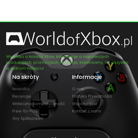
Wszystko o konsoli Xbox. Informacje o najnowszych
produkcjach, promocjach, recenzje, livestreamy. To wszystko
w jednym miejscu!
Na skróty
Informacje
Nowości
O nas
Recenzje
Polityka Prywatności
Wsteczna kompatybilność
Współpraca
Free-to-Play
Kontakt z nami
Gry Splitscreen