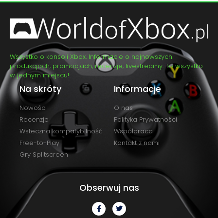
Wszystko o konsoli Xbox. Informacje o najnowszych
produkcjach, promocjach, recenzje, livestreamy. To wszystko
w jednym miejscu!
Na skróty
Informacje
Nowości
O nas
Recenzje
Polityka Prywatności
Wsteczna kompatybilność
Współpraca
Free-to-Play
Kontakt z nami
Gry Splitscreen
Obserwuj nas