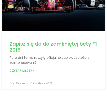
Zapisz się do do zamkniętej bety F1
2019
Parę dni temu ruszyły oficjalne zapisy. Jesteście
zainteresowani?
CZYTAJ WIĘCEJ »
Piotr Dudek
6 kwietnia 2019