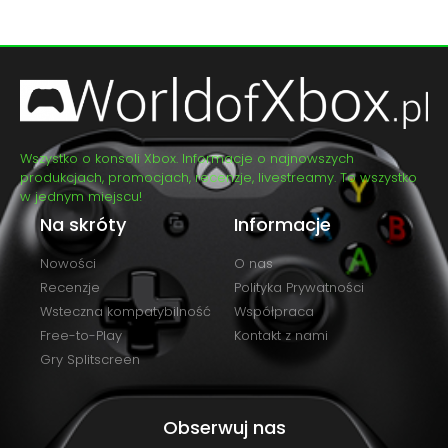
Wszystko o konsoli Xbox. Informacje o najnowszych
produkcjach, promocjach, recenzje, livestreamy. To wszystko
w jednym miejscu!
Na skróty
Informacje
Nowości
O nas
Recenzje
Polityka Prywatności
Wsteczna kompatybilność
Współpraca
Free-to-Play
Kontakt z nami
Gry Splitscreen
Obserwuj nas