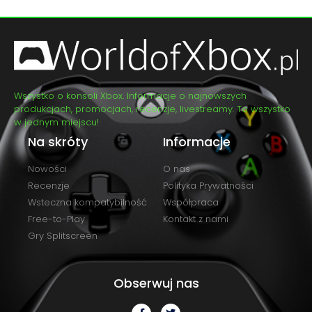
Wszystko o konsoli Xbox. Informacje o najnowszych
produkcjach, promocjach, recenzje, livestreamy. To wszystko
w jednym miejscu!
Na skróty
Informacje
Nowości
O nas
Recenzje
Polityka Prywatności
Wsteczna kompatybilność
Współpraca
Free-to-Play
Kontakt z nami
Gry Splitscreen
Obserwuj nas