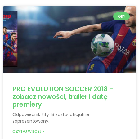
GRY
PRO EVOLUTION SOCCER 2018 –
zobacz nowości, trailer i datę
premiery
Odpowiednik Fify 18 został oficjalnie
zaprezentowany.
CZYTAJ WIĘCEJ »