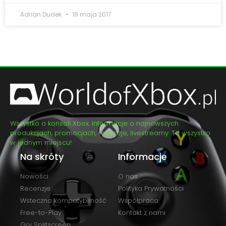
Adrian Dudek
18 maja 2017
Wszystko o konsoli Xbox. Informacje o najnowszych
produkcjach, promocjach, recenzje, livestreamy. To wszystko
w jednym miejscu!
Na skróty
Informacje
Nowości
O nas
Recenzje
Polityka Prywatności
Wsteczna kompatybilność
Współpraca
Free-to-Play
Kontakt z nami
Gry Splitscreen