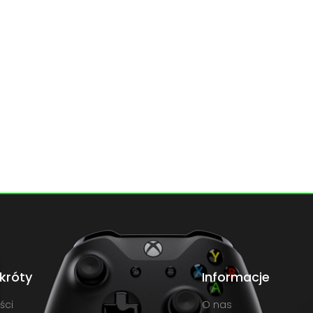
króty
Informacje
ści
O nas