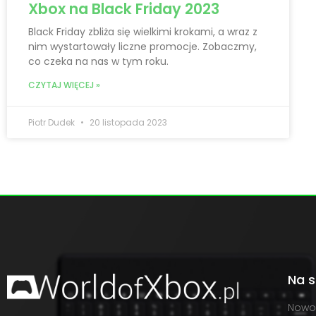
Xbox na Black Friday 2023
Black Friday zbliża się wielkimi krokami, a wraz z
nim wystartowały liczne promocje. Zobaczmy,
co czeka na nas w tym roku.
CZYTAJ WIĘCEJ »
Piotr Dudek
20 listopada 2023
Na s
Nowo