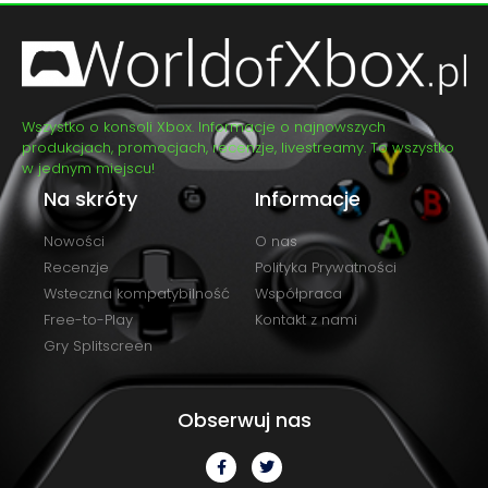
Wszystko o konsoli Xbox. Informacje o najnowszych
produkcjach, promocjach, recenzje, livestreamy. To wszystko
w jednym miejscu!
Na skróty
Informacje
Nowości
O nas
Recenzje
Polityka Prywatności
Wsteczna kompatybilność
Współpraca
Free-to-Play
Kontakt z nami
Gry Splitscreen
Obserwuj nas