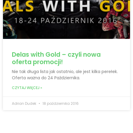
Delas with Gold – czyli nowa
oferta promocji!
Nie tak długa lista jak ostatnio, ale jest kilka perełek.
Oferta ważna do 24 Października.
CZYTAJ WIĘCEJ »
Adrian Dudek
18 października 2016