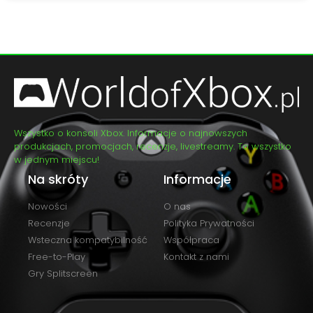
Wszystko o konsoli Xbox. Informacje o najnowszych
produkcjach, promocjach, recenzje, livestreamy. To wszystko
w jednym miejscu!
Na skróty
Informacje
Nowości
O nas
Recenzje
Polityka Prywatności
Wsteczna kompatybilność
Współpraca
Free-to-Play
Kontakt z nami
Gry Splitscreen