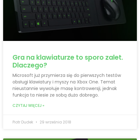
Gra na klawiaturze to sporo zalet.
Dlaczego?
Microsoft już przymierza się do pierwszych testów
obsługi klawiatury i myszy na Xbox One. Temat
nieustannie wywołuje masę kontrowersji, jednak
funkcja ta niesie ze sobą dużo dobrego.
CZYTAJ WIĘCEJ »
Piotr Dudek
29 września 2018