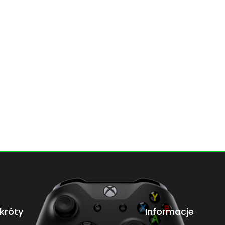
króty
Informacje