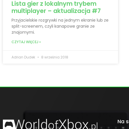
Lista gier z lokalnym trybem
multiplayer – aktualizacja #7
Przyjacielskie rozgrywki na jednym ekranie lub ze
split-screenem, czyli kanapowe granie ze
znajomymi.
CZYTAJ WIĘCEJ »
Adrian Dudek
8 września 2018
Na s