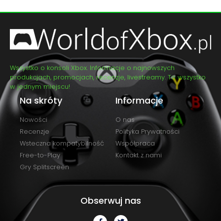
Wszystko o konsoli Xbox. Informacje o najnowszych
produkcjach, promocjach, recenzje, livestreamy. To wszystko
w jednym miejscu!
Na skróty
Informacje
Nowości
O nas
Recenzje
Polityka Prywatności
Wsteczna kompatybilność
Współpraca
Free-to-Play
Kontakt z nami
Gry Splitscreen
Obserwuj nas