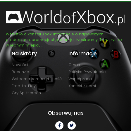
Wszystko o konsoli Xbox. Informacje o najnowszych
produkcjach, promocjach, recenzje, livestreamy. To wszystko
w jednym miejscu!
Na skróty
Informacje
Nowości
O nas
Recenzje
Polityka Prywatności
Wsteczna kompatybilność
Współpraca
Free-to-Play
Kontakt z nami
Gry Splitscreen
Obserwuj nas