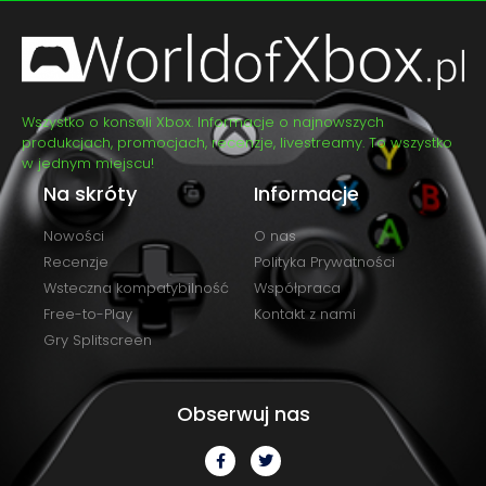
Wszystko o konsoli Xbox. Informacje o najnowszych
produkcjach, promocjach, recenzje, livestreamy. To wszystko
w jednym miejscu!
Na skróty
Informacje
Nowości
O nas
Recenzje
Polityka Prywatności
Wsteczna kompatybilność
Współpraca
Free-to-Play
Kontakt z nami
Gry Splitscreen
Obserwuj nas