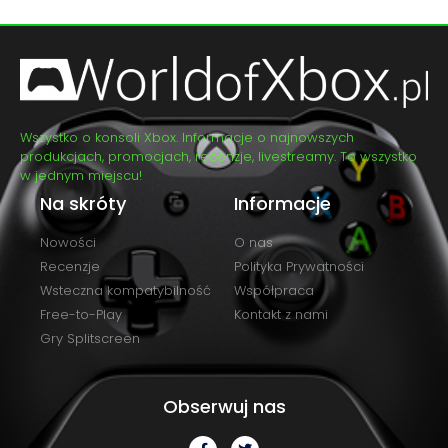
Wszystko o konsoli Xbox. Informacje o najnowszych
produkcjach, promocjach, recenzje, livestreamy. To wszystko
w jednym miejscu!
Na skróty
Informacje
Nowości
O nas
Recenzje
Polityka Prywatności
Wsteczna kompatybilność
Współpraca
Free-to-Play
Kontakt z nami
Gry Splitscreen
Obserwuj nas