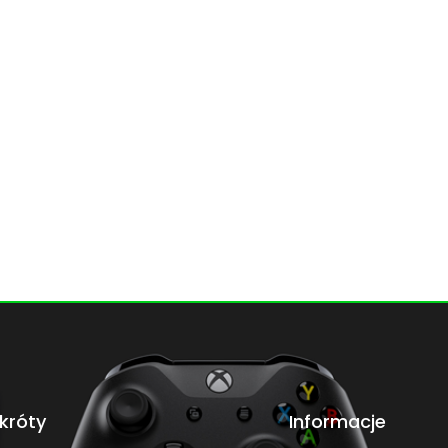
króty
Informacje