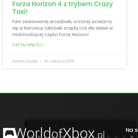
Forza Horizon 4 z trybem Crazy
Taxi!
Fani zwariowanej arcadówki, w której wcielamy
się w kierowcę taksówki znajdą coś dla siebie w
nadchodzącej części Forza Horizon!
CZYTAJ WIĘCEJ »
Adrian Dudek
19 czerwca 2018
Na s