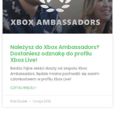
Należysz do Xbox Ambassadors?
Dostaniesz odznakę do profilu
Xbox Live!
Bardzo fajne wieści doszły od zespołu Xbox
Ambassadors. Będzie można pochwalić się swoim
członkostwem w profilu Xbox Live!
CZYTAJ WIĘCEJ »
Piotr Dudek
1 maja 2019