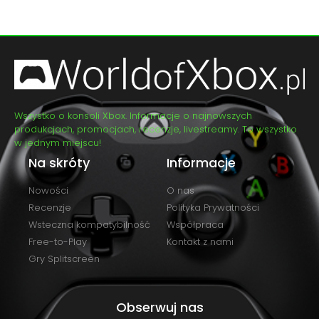
Wszystko o konsoli Xbox. Informacje o najnowszych
produkcjach, promocjach, recenzje, livestreamy. To wszystko
w jednym miejscu!
Na skróty
Informacje
Nowości
O nas
Recenzje
Polityka Prywatności
Wsteczna kompatybilność
Współpraca
Free-to-Play
Kontakt z nami
Gry Splitscreen
Obserwuj nas