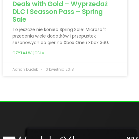
Deals with Gold – Wyprzedaż
DLC i Seasson Pass – Spring
Sale
To jeszcze nie koniec Spring Sale! Microsoft
przecenia wiele dodatków i przepustek
sezonowych do gier na Xbox One i Xbox 360.
CZYTAJ WIĘCEJ »
Adrian Dudek
10 kwietnia 2018
Na s