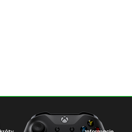
króty
Informacje